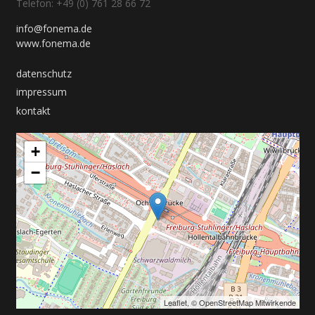
Telefon: +49 (0) 761 28 66 72
info@fonema.de
www.fonema.de
datenschutz
impressum
kontakt
+
−
Leaflet
, ©
OpenStreetMap
Mitwirkende